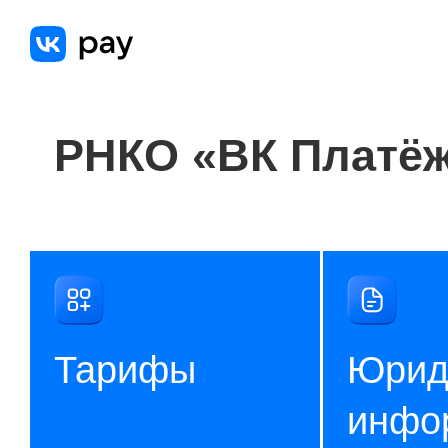
РНКО «ВК Платё
Тарифы
Юрид
инфо